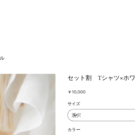
ル
セット割 Tシャツ×ホ
価
￥10,000
格
サイズ
カラー