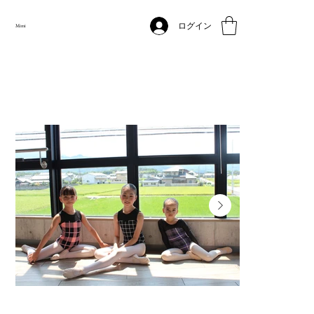
【Ligne（リーヌ）】
Home
>
ログイン
Mimi