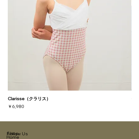
Clarisse（クラリス）
Ch
価格
価
￥6,980
￥3
Shop
Follow Us
Home