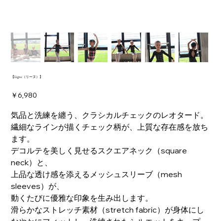
【Ligne（リーヌ）】
価
￥6,980
格
気品と洗練を纏う、クラシカルチェックのレオタード。
繊細なラインが描くチェック柄が、上質な存在感を放ち
ます。
デコルテを美しく見せるスクエアネック（square
neck）と、
上品な透け感を添えるメッシュスリーブ（mesh
sleeves）が、
動くたびに優雅な印象を生み出します。
滑らかなストレッチ素材（stretch fabric）が身体にし