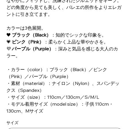
なやかにフィットし、洗練されたシルエットをキープ。
どの角度から見ても美しく、バレエの所作をよりエレガ
ントに引き立てます。
カラーは3色展開。
🖤
ブラック（Black）
：知的でシックな印象を。
💗
ピンク（Pink）
：柔らかく上品な華やかさを。
💜
パープル（Purple）
：深みと気品を感じる大人のカ
ラー。
・カラー（color）：ブラック（Black）／ピンク
（Pink）／パープル（Purple）
・素材（material）：ナイロン（Nylon）、スパンデッ
クス（Spandex）
・サイズ（size）：110cm／130cm／S/M/L
・モデル着用サイズ（model size）：子供 110cm・
130cm、Mサイズ
サイズ