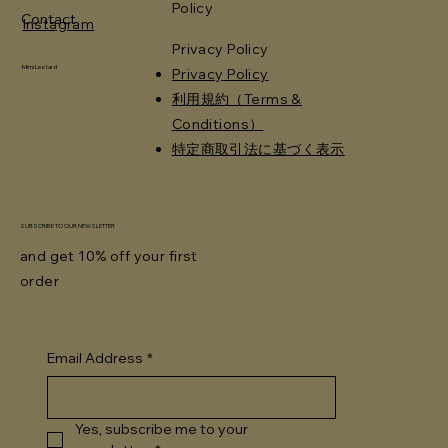
Policy
Contact
Instagram
Privacy Policy
Mimi Leotard
Privacy Policy
利用規約（Terms &
Conditions）
特定商取引法に基づく表示
SUBSCRIBE TO OUR NEWSLETTER
and get 10% off your first
order
Email Address
*
Yes, subscribe me to your 