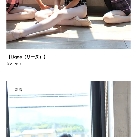
【Ligne（リーヌ）】
価格
￥6,980
新着