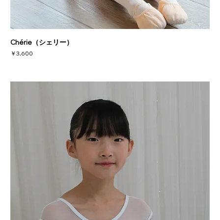
Chérie（シェリー）
価格
￥3,600