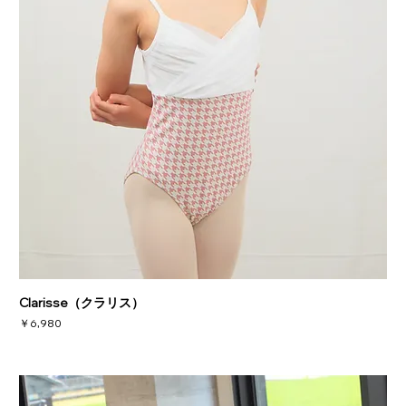
Clarisse（クラリス）
価格
￥6,980