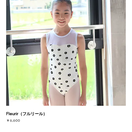
Fleurir（フルリール）
価格
￥6,600