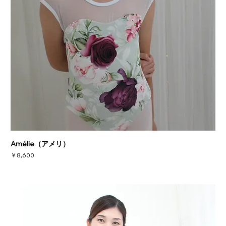
Amélie（アメリ）
価格
￥8,600