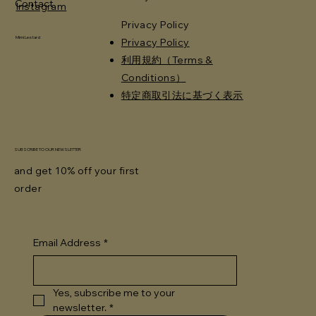
Contact
Instagram
Privacy Policy
Mimi Leotard
Privacy Policy
利用規約（Terms &
Conditions）
特定商取引法に基づく表示
SUBSCRIBE TO OUR NEWSLETTER
and get 10% off your first
order
Email Address
*
Yes, subscribe me to your 
newsletter.
*