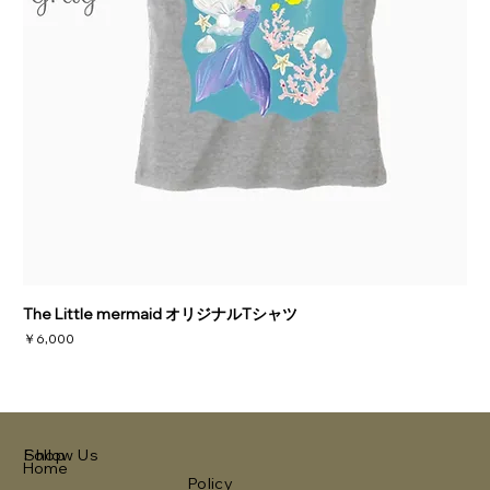
The Little mermaid オリジナルTシャツ
価格
￥6,000
Shop
Follow Us
Home
Policy